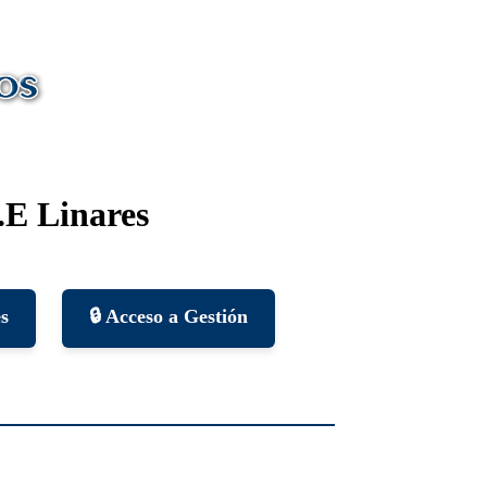
.E Linares
es
🔒 Acceso a Gestión